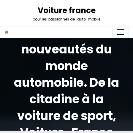
Skip
Voiture france
to
content
pour les passionnés de l'auto-mobile